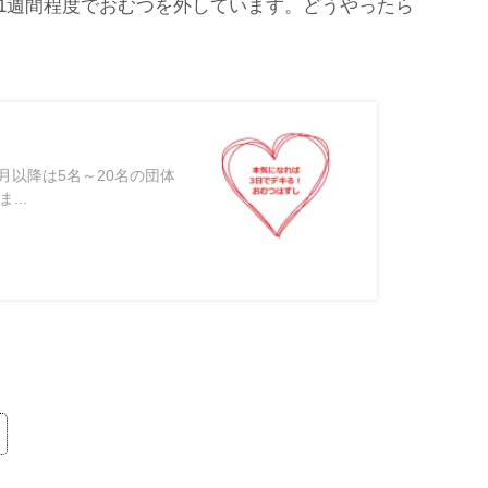
1週間程度でおむつを外しています。どうやったら
月以降は5名～20名の団体
..
)