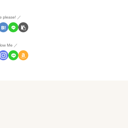
e please!
llow Me