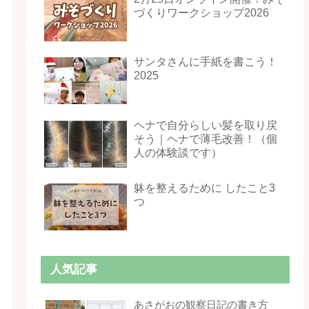
づくりワークショップ2026
サンタさんに手紙を書こう！
2025
ヘナで自分らしい髪を取り戻
そう｜ヘナで薄毛改善！（個
人の体験談です）
躰を整えるために したこと3
つ
人気記事
あさがおの観察日記の書き方