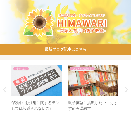
最新ブログ記事はこちら
子育て話
おすすめ英語絵本
必
保護中: お注射に関するテレ
親子英語に挑戦したい！おす
全
ご
ビでは報道されないこと
すめ英語絵本
『
事
か