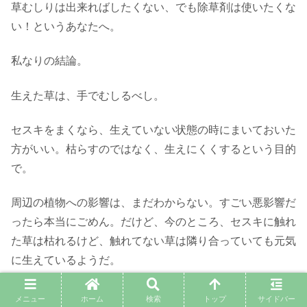
草むしりは出来ればしたくない、でも除草剤は使いたくな
い！というあなたへ。
私なりの結論。
生えた草は、手でむしるべし。
セスキをまくなら、生えていない状態の時にまいておいた
方がいい。枯らすのではなく、生えにくくするという目的
で。
周辺の植物への影響は、まだわからない。すごい悪影響だ
ったら本当にごめん。だけど、今のところ、セスキに触れ
た草は枯れるけど、触れてない草は隣り合っていても元気
に生えているようだ。
今度の春先、雑草たちが勢いづく前に、またセスキをまい
メニュー
ホーム
検索
トップ
サイドバー