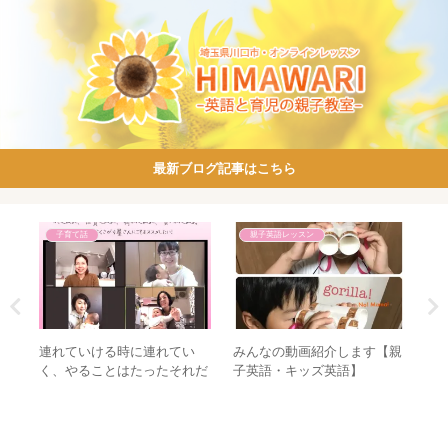
最新ブログ記事はこちら
子育て話
親子英語レッスン
録
連れていける時に連れてい
みんなの動画紹介します【親
み
く、やることはたったそれだ
子英語・キッズ英語】
う
け♪【0歳からの排泄習慣づけ
ア
講習】