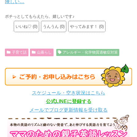
険しい…
ポチっとしてもらえたら、嬉しいです♪
いいね♡
(
0
)
うんうん
(
0
)
やってみます！
(
0
)
子育て話
山暮らし
アレルギー・化学物質過敏症対策
スケジュール・空き状況はこちら
公式LINEに登録する
メールでブログ更新情報を受け取る