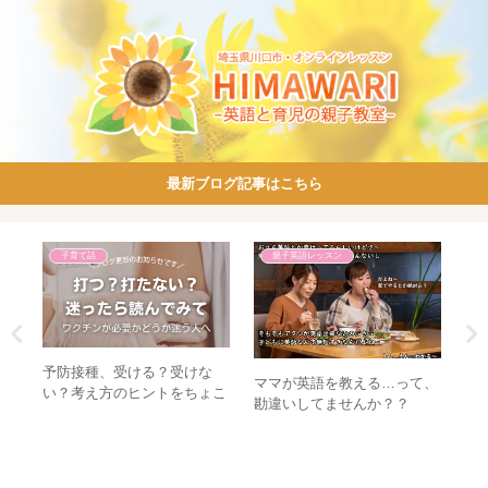
最新ブログ記事はこちら
子育て話
親子英語レッスン
予防接種、受ける？受けな
とし
ママが英語を教える…って、
先
い？考え方のヒントをちょこ
勘違いしてませんか？？
い
っとね。
の