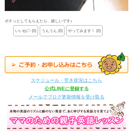
ポチっとしてもらえたら、嬉しいです♪
いいね♡
(
0
)
うんうん
(
0
)
やってみます！
(
0
)
スケジュール・空き状況はこちら
公式LINEに登録する
メールでブログ更新情報を受け取る