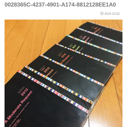
0028365C-4237-4901-A174-8812128EE1A0
2019.10.02