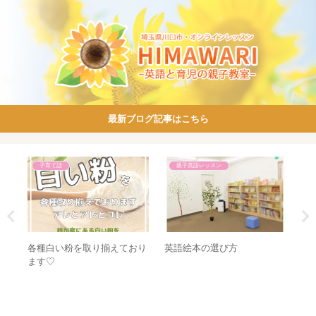
最新ブログ記事はこちら
子育て話
親子英語レッスン
各種白い粉を取り揃えており
語に
英語絵本の選び方
【
ます♡
ー
の
スレ
か
ン