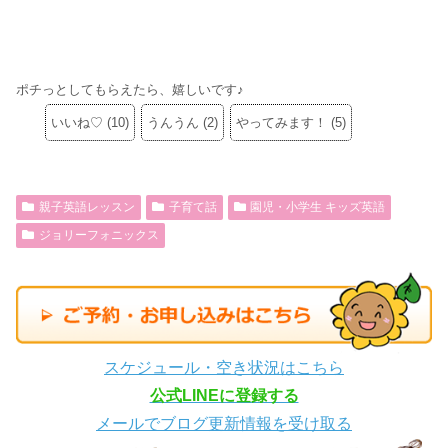
ポチっとしてもらえたら、嬉しいです♪
いいね♡
(
10
)
うんうん
(
2
)
やってみます！
(
5
)
親子英語レッスン
子育て話
園児・小学生 キッズ英語
ジョリーフォニックス
スケジュール・空き状況はこちら
公式LINEに登録する
メールでブログ更新情報を受け取る