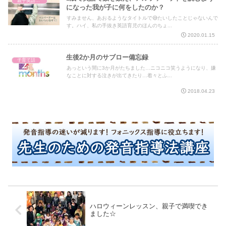
親子英語レッスン
になった我が子に何をしたのか？
すみません、あおるようなタイトルで😅たいしたことじゃないんで
す。ハイ、私の手抜き英語育児のほんのちょ...
2020.01.15
生後2か月のサブロー備忘録
子育て話
あっという間に3か月がたちました…ニコニコ笑うようになり、嫌
なことに対する泣きが出てきたり…着々とふ...
2018.04.23
ハロウィーンレッスン、親子で満喫でき
ました☆