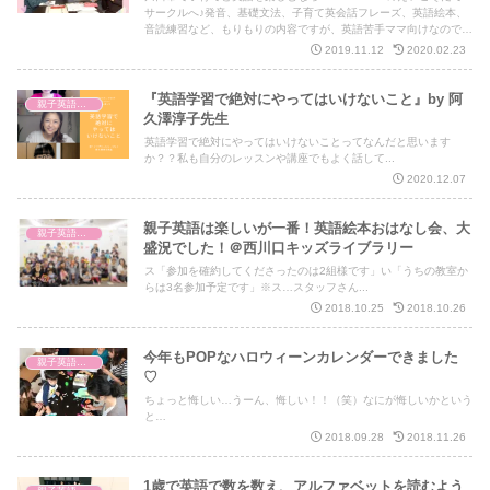
サークルへ♪発音、基礎文法、子育て英会話フレーズ、英語絵本、
音読練習など、もりもりの内容ですが、英語苦手ママ向けなので難
しくないですよ！
2019.11.12
2020.02.23
『英語学習で絶対にやってはいけないこと』by 阿
親子英語レッスン
久澤淳子先生
英語学習で絶対にやってはいけないことってなんだと思います
か？？私も自分のレッスンや講座でもよく話して...
2020.12.07
親子英語は楽しいが一番！英語絵本おはなし会、大
親子英語レッスン
盛況でした！＠西川口キッズライブラリー
ス「参加を確約してくださったのは2組様です」い「うちの教室か
らは3名参加予定です」※ス…スタッフさん...
2018.10.25
2018.10.26
今年もPOPなハロウィーンカレンダーできました
親子英語レッスン
♡
ちょっと悔しい…うーん、悔しい！！（笑）なにが悔しいかという
と…
2018.09.28
2018.11.26
1歳で英語で数を数え、アルファベットを読むよう