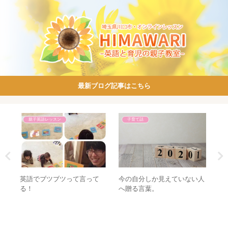
最新ブログ記事はこちら
親子英語レッスン
子育て話
られ
英語でブツブツって言って
今の自分しか見えていない人
父
めら
る！
へ贈る言葉。