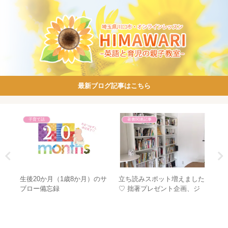
最新ブログ記事はこちら
子育て話
著書関連記事
近の
生後20か月（1歳8か月）のサ
立ち読みスポット増えました
マ
ロー
ブロー備忘録
♡ 拙著プレゼント企画、ジ
ま
ワジワ進行中♪
指