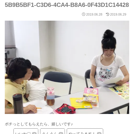
5B9B5BF1-C3D6-4CA4-B8A6-0F43D1C14428
2019.06.28
2019.06.29
ポチっとしてもらえたら、嬉しいです♪
いいね♡
(
0
)
うんうん
(
0
)
やってみます！
(
0
)