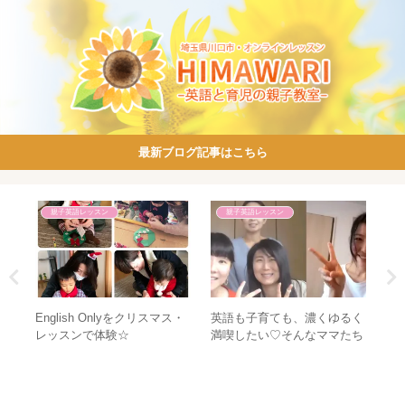
最新ブログ記事はこちら
親子英語レッスン
親子英語レッスン
して
えら
English Onlyをクリスマス・
英語も子育ても、濃くゆるく
い
レッスンで体験☆
満喫したい♡そんなママたち
な
が集まる場所です♪【えいご
そだてサークル】