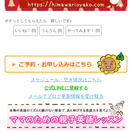
ポチっとしてもらえたら、嬉しいです♪
いいね♡
(
0
)
うんうん
(
0
)
やってみます！
(
0
)
スケジュール・空き状況はこちら
公式LINEに登録する
メールでブログ更新情報を受け取る