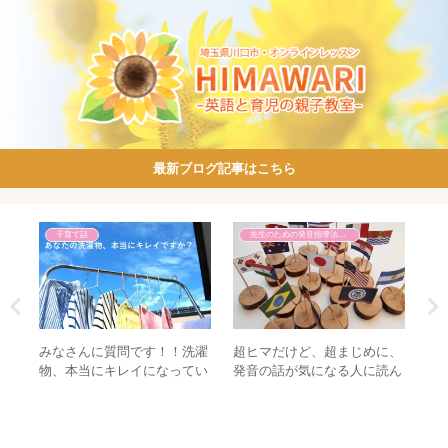
最新ブログ記事はこちら
子育て話
先生のための発音指導法講座
える
みなさんに質問です！！洗濯
超ヒマだけど、超まじめに、
先
物、本当にキレイになってい
発音の話が気になる人に読ん
い
ますか？？
で欲しいコノ記事。
の