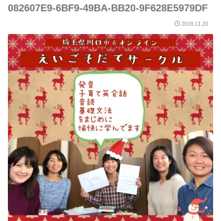
082607E9-6BF9-49BA-BB20-9F628E5979DF
2019.11.20