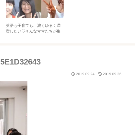
こと。
英語も子育ても、濃くゆるく満
喫したい♡そんなママたちが集
まる場所です♪【えいごそだてサ
ークル】
25E1D32643
2019.09.24
2019.09.26