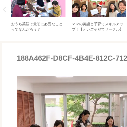
）と
おうち英語で最初に必要なこと
ママの英語と子育てスキルアッ
け
ってなんだろう？
プ！【えいごそだてサークル】
188A462F-D8CF-4B4E-812C-71