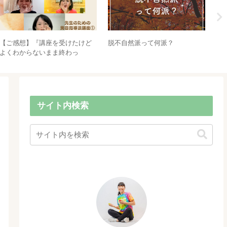
脱不自然派って何派？
【ご感想】『講座を受けたけど
小
よくわからないまま終わっ
た
た…』ということがありませ
の
ん！【先生のための発音指導法
め
講座】
サイト内検索