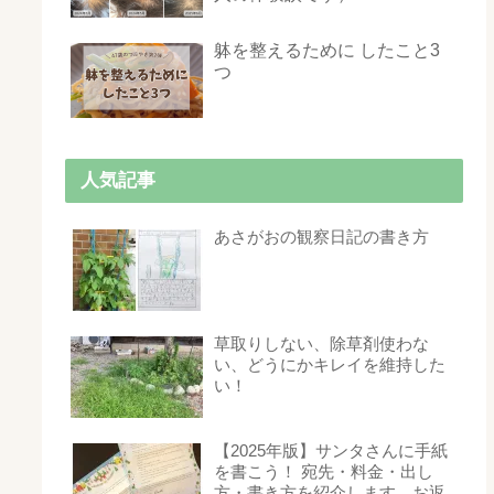
躰を整えるために したこと3
つ
人気記事
あさがおの観察日記の書き方
草取りしない、除草剤使わな
い、どうにかキレイを維持した
い！
【2025年版】サンタさんに手紙
を書こう！ 宛先・料金・出し
方・書き方を紹介します。お返