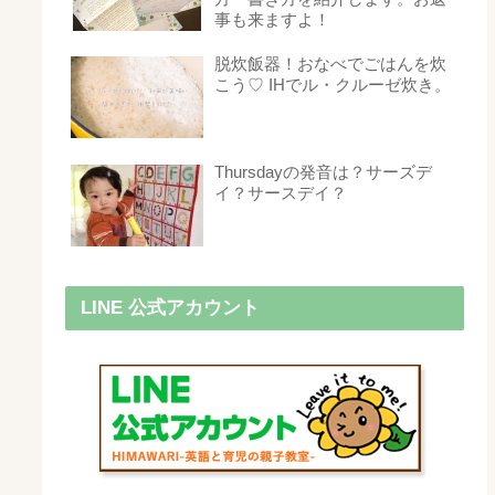
事も来ますよ！
脱炊飯器！おなべでごはんを炊
こう♡ IHでル・クルーゼ炊き。
Thursdayの発音は？サーズデ
イ？サースデイ？
LINE 公式アカウント