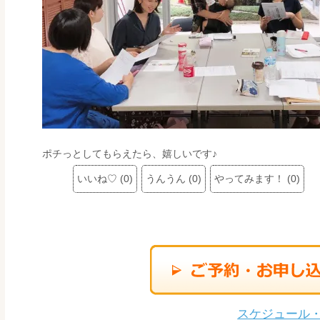
ポチっとしてもらえたら、嬉しいです♪
いいね♡
(
0
)
うんうん
(
0
)
やってみます！
(
0
)
スケジュール