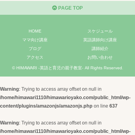
PAGE TOP
HOME
スケジュール
ママ向け講座
英語講師向け講座
ブログ
講師紹介
アクセス
お問い合わせ
© HIMAWARI -英語と育児の親子教室- All Rights Reserved.
Warning
: Trying to access array offset on null in
/home/himawari1110/himawarioyako.com/public_html/wp-
content/plugins/amazonjs/amazonjs.php
on line
637
Warning
: Trying to access array offset on null in
/home/himawari1110/himawarioyako.com/public_html/wp-