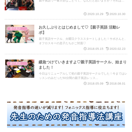
親子英語で一番大切なことって、なんだと思いますか？それは…
2020.10.29
2020.10.30
お久しぶりとはじめまして♡【親子英語 活動レ
親子英語レッスン
ポ】
親子英語サークル、火曜日クラススタートしました！サボさんと、
オフロスキーの息子たちがご対面♡
2018.05.15
2020.02.23
緩急つけていきますよ♡親子英語サークル、始まり
親子英語レッスン
ました！
今日はリニューアルして初の親子英語サークルでした！今まではレ
ッスンのみだった50分間の親子英語レッス...
2018.05.09
2018.08.01