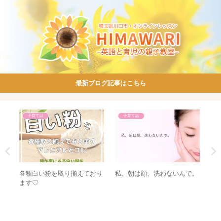
最新ブログ記事はこちら
子育て話
子育て話
各種白い粉を取り揃えており
つ
私、朝は顔、洗わないんで。
オ
ます♡
い
と