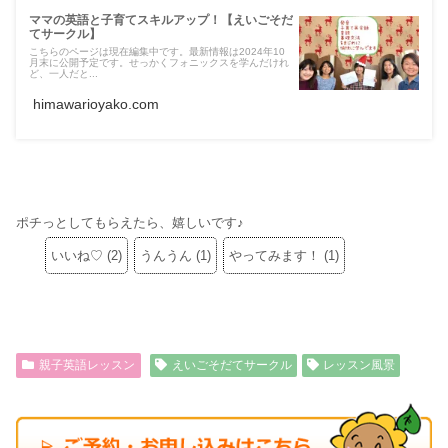
ママの英語と子育てスキルアップ！【えいごそだ
てサークル】
こちらのページは現在編集中です。最新情報は2024年10
月末に公開予定です。せっかくフォニックスを学んだけれ
ど、一人だと...
himawarioyako.com
ポチっとしてもらえたら、嬉しいです♪
いいね♡
(
2
)
うんうん
(
1
)
やってみます！
(
1
)
親子英語レッスン
えいごそだてサークル
レッスン風景