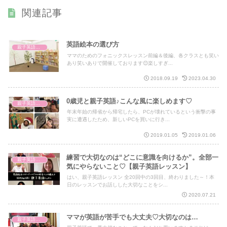
関連記事
英語絵本の選び方
親子英語レッスン
ママのためのフォニックスレッスン前編＆後編、各クラスとも笑い
あり笑いありで開催しております😊楽しすぎ...
2018.09.19
2023.04.30
0歳児と親子英語♪こんな風に楽しめます♡
親子英語レッスン
年末年始の帰省から帰宅したら、PCが壊れているという衝撃の事
実に遭遇したため、新しいPCを買いに行き...
2019.01.05
2019.01.06
練習で大切なのは“どこに意識を向けるか”。全部一
親子英語レッスン
気にやらないこと♡【親子英語レッスン】
はい、親子英語レッスン 全20回中の3回目、終わりました～！本
日のレッスンでお話しした大切なことをシ...
2020.07.21
ママが英語が苦手でも大丈夫♡大切なのは…
親子英語レッスン