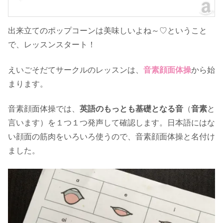
出来立てのポップコーンは美味しいよね～♡ということ
で、レッスンスタート！
えいごそだてサークルのレッスンは、
音素顔面体操
から始
まります。
音素顔面体操では、
英語のもっとも基礎となる音
（
音素
と
言います）を１つ１つ発声して確認します。日本語にはな
い顔面の筋肉をいろいろ使うので、音素顔面体操と名付け
ました。