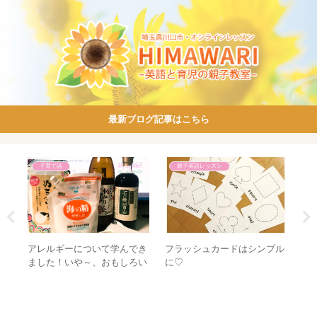
最新ブログ記事はこちら
子育て話
親子英語レッスン
忘録
アレルギーについて学んでき
フラッシュカードはシンプル
「
ました！いや～、おもしろい
に♡
語
♡