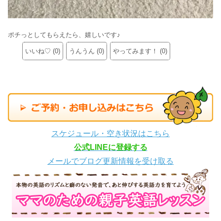
ポチっとしてもらえたら、嬉しいです♪
いいね♡
(
0
)
うんうん
(
0
)
やってみます！
(
0
)
スケジュール・空き状況はこちら
公式LINEに登録する
メールでブログ更新情報を受け取る