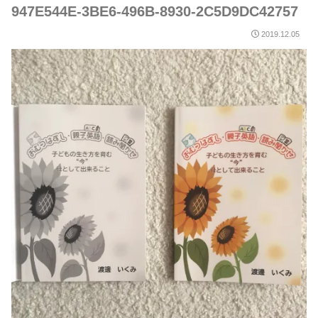
947E544E-3BE6-496B-8930-2C5D9DC42757
2019.12.05