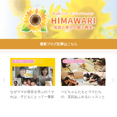
最新ブログ記事はこちら
親子英語レッスン
親子英語レッスン
＆
なぜママが発音を学ぶの？そ
ベビちゃんたちとママたち
【
れは…子どもにとって一番影
の、笑顔あふれるレッスンと
せ
y?
響力があるからです！
なりました～♪【ママの為の
な
子育て英会話サークル＠川口
市中央ふれあい館】