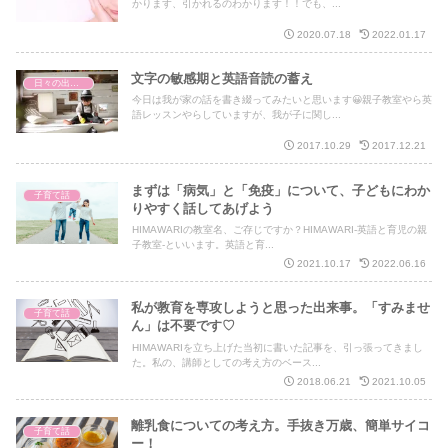
かります、引かれるのわかります！！でも、...
2020.07.18
2022.01.17
文字の敏感期と英語音読の蓄え
日々の出来事
今日は我が家の話を書き綴ってみたいと思います😀親子教室やら英
語レッスンやらしていますが、我が子に関し...
2017.10.29
2017.12.21
まずは「病気」と「免疫」について、子どもにわか
子育て話
りやすく話してあげよう
HIMAWARIの教室名、ご存じですか？HIMAWARI-英語と育児の親
子教室-といいます。英語と育...
2021.10.17
2022.06.16
私が教育を専攻しようと思った出来事。「すみませ
子育て話
ん」は不要です♡
HIMAWARIを立ち上げた当初に書いた記事を、引っ張ってきまし
た。私の、講師としての考え方のベース...
2018.06.21
2021.10.05
離乳食についての考え方。手抜き万歳、簡単サイコ
子育て話
ー！