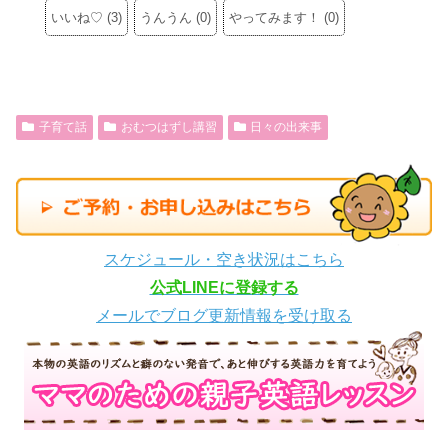
いいね♡
(
3
)
うんうん
(
0
)
やってみます！
(
0
)
子育て話
おむつはずし講習
日々の出来事
スケジュール・空き状況はこちら
公式LINEに登録する
メールでブログ更新情報を受け取る