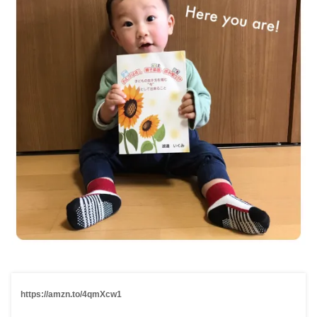
https://amzn.to/4qmXcw1