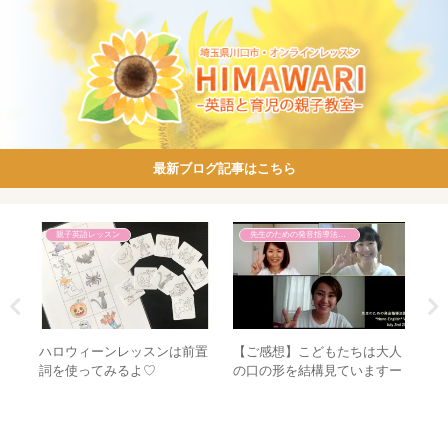
最新ブログ記事はこちら
子育て話
ママたちからのご感想
〇〇ってどういうこと？自分
大人
【ご感想】子どもと一緒に成
【
軸で生きるために、なにをし
すー
長できる読み聞かせ
先
たらいい？
講座
す
講