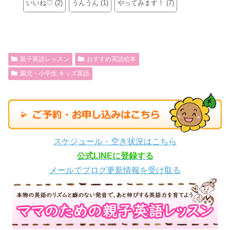
いいね♡
(
2
)
うんうん
(
1
)
やってみます！
(
7
)
親子英語レッスン
おすすめ英語絵本
園児・小学生 キッズ英語
スケジュール・空き状況はこちら
公式LINEに登録する
メールでブログ更新情報を受け取る