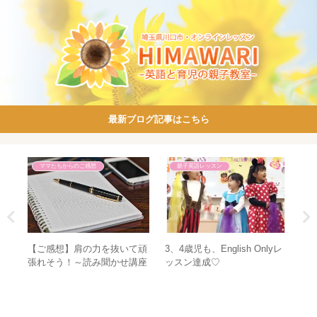
最新ブログ記事はこちら
ママたちからのご感想
親子英語レッスン
メン
【ご感想】肩の力を抜いて頑
3、4歳児も、English Onlyレ
発
の親
張れそう！～読み聞かせ講座
ッスン達成♡
た
～