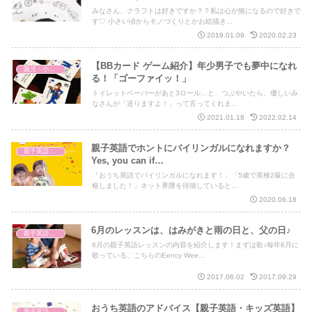
みなさん、クラフトは好きですか？？私は心が無になるので好きで
す♡ 小さい頃からモノづくりとかお絵描き...
2019.01.09
2020.02.23
【BBカード ゲーム紹介】年少男子でも夢中になれ
園児・小学生 キッズ英語
る！「ゴーファイッ！」
トイレットペーパーがあと3ロール…と、つぶやいたら、優しいみ
なさんが「送りますよ！」って言ってくれま...
2021.01.18
2022.02.14
親子英語でホントにバイリンガルになれますか？
親子英語レッスン
Yes, you can if…
「おうち英語でバイリンガルになれます！」「5歳で英検2級に合
格しました！」ネット界隈を徘徊していると...
2020.06.18
6月のレッスンは、はみがきと雨の日と、父の日♪
親子英語レッスン
6月の親子英語レッスンの内容を紹介します！まずは歌♪毎年6月に
歌っている、こちらのEency Wee...
2017.06.02
2017.09.29
おうち英語のアドバイス【親子英語・キッズ英語】
親子英語レッスン