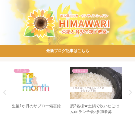
最新ブログ記事はこちら
子育て話
子育て話
リン
生後1か月のサブロー備忘録
残2名様★土鍋で炊いたごは
な
ou
んdeランチ会♪参加者募
る
集！！
の