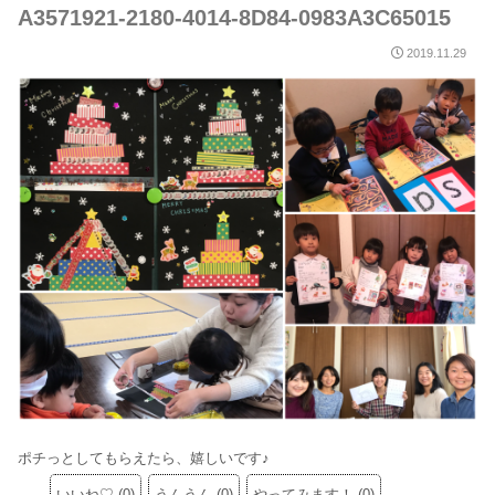
A3571921-2180-4014-8D84-0983A3C65015
2019.11.29
ポチっとしてもらえたら、嬉しいです♪
いいね♡
(
0
)
うんうん
(
0
)
やってみます！
(
0
)