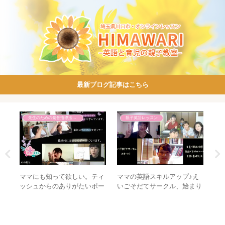
最新ブログ記事はこちら
先生のための発音指導法講座
親子英語レッスン
うい
ママにも知って欲しい。ティ
ママの英語スキルアップ♪え
生
らど
ッシュからのありがたいポー
いごそだてサークル、始まり
ブ
ズ【発音指導法講座】
ました♡