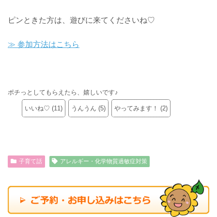
ピンときた方は、遊びに来てくださいね♡
≫ 参加方法はこちら
ポチっとしてもらえたら、嬉しいです♪
いいね♡
(
11
)
うんうん
(
5
)
やってみます！
(
2
)
子育て話
アレルギー・化学物質過敏症対策