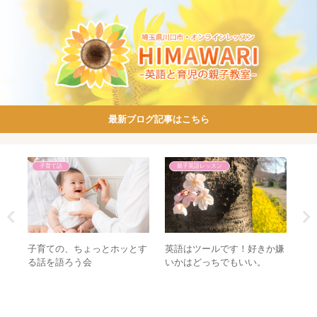
最新ブログ記事はこちら
子育て話
親子英語レッスン
楽し
子育ての、ちょっとホッとす
英語はツールです！好きか嫌
「
教育
る話を語ろう会
いかはどっちでもいい。
語