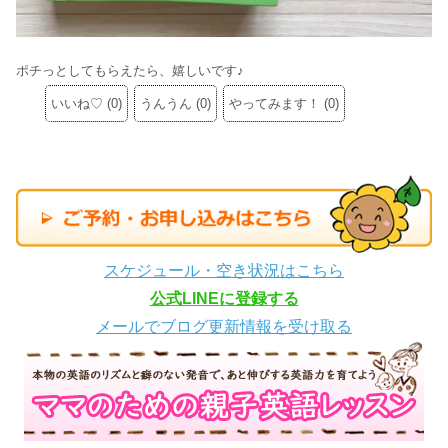
ポチっとしてもらえたら、嬉しいです♪
いいね♡
(
0
)
うんうん
(
0
)
やってみます！
(
0
)
スケジュール・空き状況はこちら
公式LINEに登録する
メールでブログ更新情報を受け取る