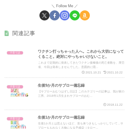
Follow Me
関連記事
ワクチン打っちゃった人へ。これから大切になって
子育て話
くること。絶対にやっちゃいけないこと。
これまで定期的に発表してきたワクチン接種後の死亡者数を、厚労
省、今回は発表しませんでした。意図的に隠...
2021.10.21
2021.10.22
生後9か月のサブロー備忘録
子育て話
【サブローおむつはずし日記】このカテゴリーの記事は、我が家の
三男、2018年1月生まれサブローのおむ...
2018.11.22
生後1か月のサブロー備忘録
子育て話
生後1か月とは思えないほど、首も体つきもしっかりしていて…サ
ブローももれなく大物になる予感😛（タロー...