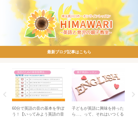
最新ブログ記事はこちら
先生のための発音指導法講座
親子英語レッスン
ちに
60分で英語の音の基本を学ぼ
子どもが英語に興味を持った
こ
ンス
う！【いってみよう英語の音
ら…、って、それはいつくる
受
かせ
45】
の？