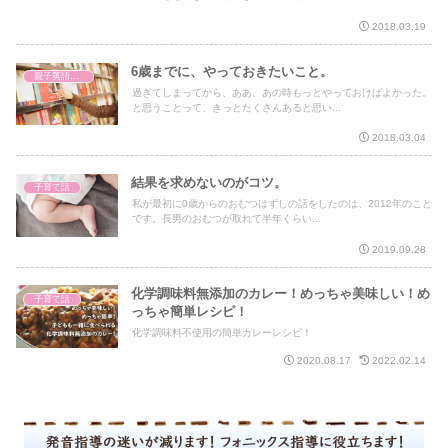
2018.03.19
6歳までに、やっておきたいこと。
親子英語レッスン
過ぎてしまってから、ああ、あの時もっとやっておけばよかった。
と思うことって、きっとたくさんあると思い...
2018.03.04
結果を求めないのがコツ。
子育て話
私が最初に0歳からのおむつはずしの話をしたのは、2012年のこと
です。長男のおむつが取れて半年くらい...
2019.09.28
化学調味料無添加のカレー！めっちゃ美味しい！め
子育て話
っちゃ簡単レシピ！
化学調味料不使用の簡単カレーレシピ！
2020.08.17
2022.02.14