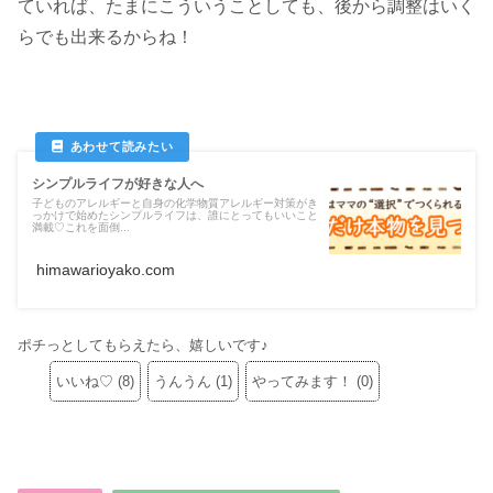
ていれば、たまにこういうことしても、後から調整はいく
らでも出来るからね！
シンプルライフが好きな人へ
子どものアレルギーと自身の化学物質アレルギー対策がき
っかけで始めたシンプルライフは、誰にとってもいいこと
満載♡これを面倒...
himawarioyako.com
ポチっとしてもらえたら、嬉しいです♪
いいね♡
(
8
)
うんうん
(
1
)
やってみます！
(
0
)