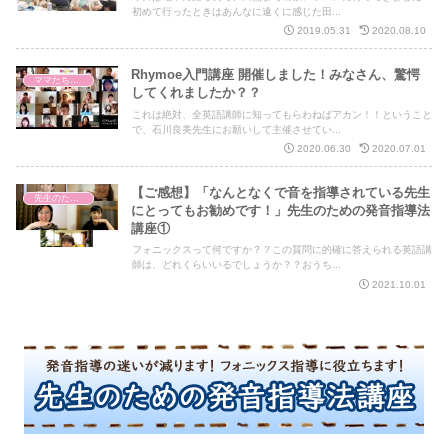
初めて行ったときはあんなに遠くに感じた田...
2019.05.31
2020.08.10
Rhymoe入門講座 開催しました！みなさん、驚愕
ママたちからのご感想
してくれましたか？？
これは絶対、全英語講師に知ってもらわねばアカン！！ということ
で、石川良美先生にお願いして主催させてい...
2020.06.30
2020.07.01
【ご感想】「なんとなくで音を指導されている先生
先生のための発音指導法講座
にとってもお勧めです！」先生のための発音指導法
講座①
フォニックスって何ですか？？この質問に的確に答えられる英語講
師は、どれくらいいるでしょうか？？おうち...
2021.10.01