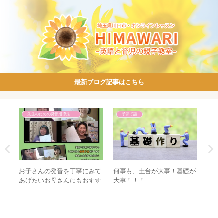
最新ブログ記事はこちら
先生のための発音指導法講座
子育て話
音と
お子さんの発音を丁寧にみて
何事も、土台が大事！基礎が
【
事だ
あげたいお母さんにもおすす
大事！！！
を
ため
めです【先生のための発音指
講
導法講座】