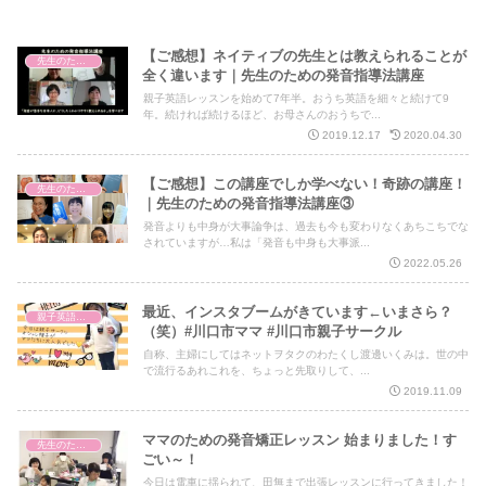
【ご感想】ネイティブの先生とは教えられることが
先生のための発音指導法講座
全く違います｜先生のための発音指導法講座
親子英語レッスンを始めて7年半。おうち英語を細々と続けて9
年。続ければ続けるほど、お母さんのおうちで...
2019.12.17
2020.04.30
【ご感想】この講座でしか学べない！奇跡の講座！
先生のための発音指導法講座
｜先生のための発音指導法講座③
発音よりも中身が大事論争は、過去も今も変わりなくあちこちでな
されていますが…私は「発音も中身も大事派...
2022.05.26
最近、インスタブームがきています←いまさら？
親子英語レッスン
（笑）#川口市ママ #川口市親子サークル
自称、主婦にしてはネットヲタクのわたくし渡邊いくみは。世の中
で流行るあれこれを、ちょっと先取りして、...
2019.11.09
ママのための発音矯正レッスン 始まりました！す
先生のための発音指導法講座
ごい～！
今日は電車に揺られて、田無まで出張レッスンに行ってきました！