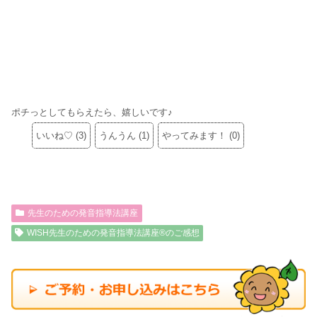
ポチっとしてもらえたら、嬉しいです♪
いいね♡
(
3
)
うんうん
(
1
)
やってみます！
(
0
)
先生のための発音指導法講座
WISH先生のための発音指導法講座®のご感想