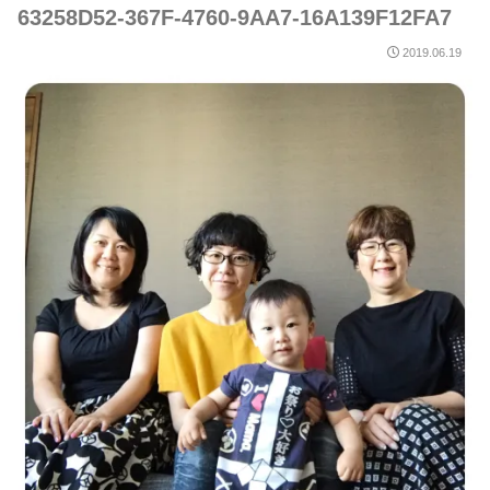
63258D52-367F-4760-9AA7-16A139F12FA7
2019.06.19