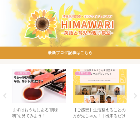
最新ブログ記事はこちら
子育て話
子育て話
【ご感想】生活整えることの
本の
まずはおうちにある“調味
て
方が先じゃん！｜出来るだけ
す！
料”を見てみよう！
本物をみつける会