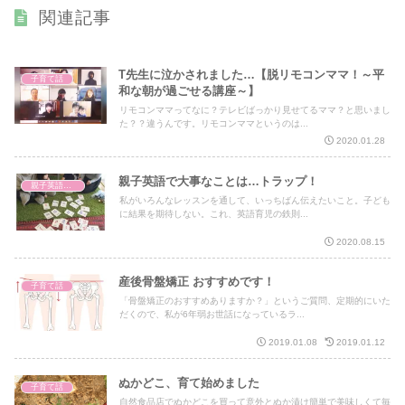
関連記事
T先生に泣かされました…【脱リモコンママ！～平
子育て話
和な朝が過ごせる講座～】
リモコンママってなに？テレビばっかり見せてるママ？と思いまし
た？？違うんです。リモコンママというのは...
2020.01.28
親子英語で大事なことは…トラップ！
親子英語レッスン
私がいろんなレッスンを通して、いっちばん伝えたいこと。子ども
に結果を期待しない。これ、英語育児の鉄則...
2020.08.15
産後骨盤矯正 おすすめです！
子育て話
「骨盤矯正のおすすめありますか？」というご質問、定期的にいた
だくので、私が6年弱お世話になっているラ...
2019.01.08
2019.01.12
ぬかどこ、育て始めました
子育て話
自然食品店でぬかどこを買って意外とぬか漬け簡単で美味しくて毎