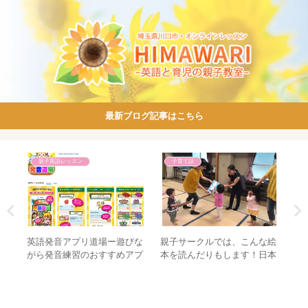
最新ブログ記事はこちら
親子英語レッスン
子育て話
ネー
英語発音アプリ道場ー遊びな
親子サークルでは、こんな絵
2
がら発音練習のおすすめアプ
本を読んだりもします！日本
の
リ！
語ですよ。