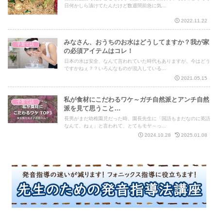
日何かしら漬けてたんだけど数週間前急に気...
2022.11.22
みなさん、おうちのお水はどうしてますか？我が家
子育て話
の必須アイテムはコレ！
日本の水は安全、なんて言われていた時代もありますが、今はどう
ですかねぇ？？いろんなものが混入している...
2021.05.15
私が食材にこだわるワケ～ガチ自然派とアンチ自然
子育て話
派を見て思うこと…
長男がまだ幼稚園児だった時、園長先生に「国語もまだなのに英語
なんて、ねぇ」と言われて、とてもモヤ～っ...
2024.10.28
2025.01.08