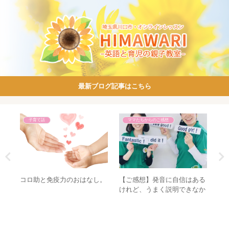
最新ブログ記事はこちら
子育て話
ママたちからのご感想
三者
コロ助と免疫力のおはなし。
【ご感想】発音に自信はある
シ
けれど、うまく説明できなか
【
ったから…｜先生のための発
音指導法講座