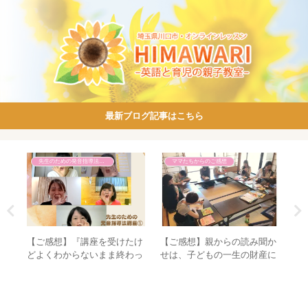
最新ブログ記事はこちら
先生のための発音指導法講座
ママたちからのご感想
まし
【ご感想】『講座を受けたけ
【ご感想】親からの読み聞か
【
くれ
どよくわからないまま終わっ
せは、子どもの一生の財産に
が
た…』ということがありませ
なります。
で
ん！【先生のための発音指導
で
法講座】
発