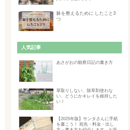
躰を整えるために したこと3
つ
人気記事
あさがおの観察日記の書き方
草取りしない、除草剤使わな
い、どうにかキレイを維持した
い！
【2025年版】サンタさんに手紙
を書こう！ 宛先・料金・出し
方・書き方を紹介します。お返