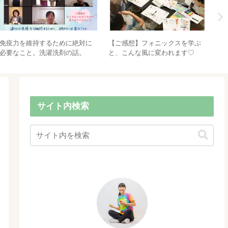
免疫力を維持するために絶対に
【ご感想】フォニックスを学ぶ
「
必要なこと。洗濯洗剤の話。
と、こんな風に変われます♡
の
【出来るだけ本物を見つける
ク
会】
サイト内検索