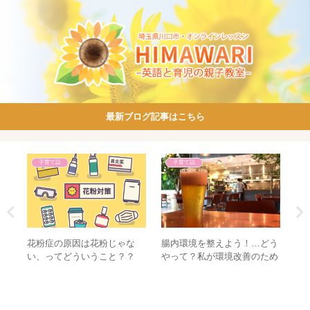
最新ブログ記事はこちら
子育て話
子育て話
花粉症の原因は花粉じゃな
腸内環境を整えよう！…どう
ト
キッ
い、ってどういうこと？？
やって？私が環境改善のため
て
にやったことを紹介します。