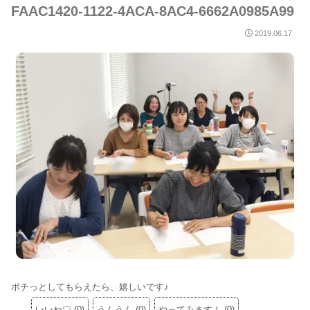
FAAC1420-1122-4ACA-8AC4-6662A0985A99
2019.06.17
ポチっとしてもらえたら、嬉しいです♪
いいね♡
(
0
)
うんうん
(
0
)
やってみます！
(
0
)