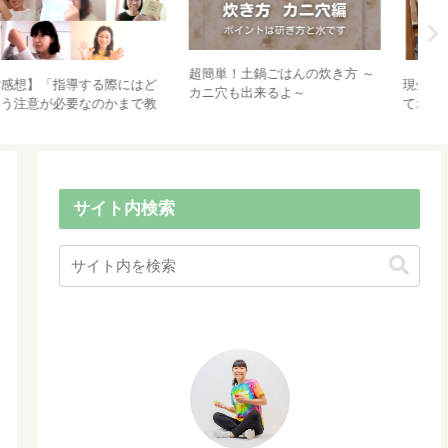
HIMAWARIが本になりました♡
英語で虫取り☆夏だからこそ、
お
やったー！
学べる単語！
て
へ
サイト内検索