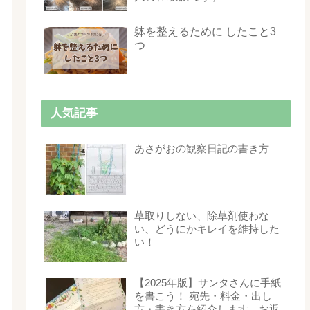
躰を整えるために したこと3
つ
人気記事
あさがおの観察日記の書き方
草取りしない、除草剤使わな
い、どうにかキレイを維持した
い！
【2025年版】サンタさんに手紙
を書こう！ 宛先・料金・出し
方・書き方を紹介します。お返