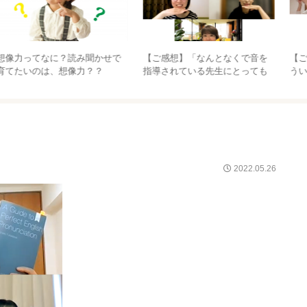
ハロウィーン 英語 ゲーム＆アク
最後のおむつなし育児講座
ティビティ紹介 ーBINGO、Who
took a candy? 他ー
2022.05.26