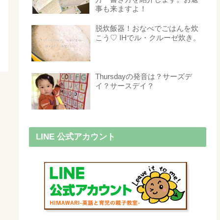
事も来ますよ！
脱炊飯器！おなべでごはんを炊
こう♡ IHでル・クルーゼ炊き。
Thursdayの発音は？サーズデ
イ？サースデイ？
LINE 公式アカウント