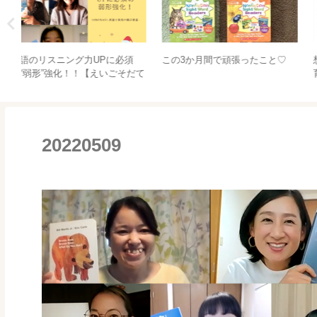
～
何を信じるかは自分しだい。決
現金争奪戦！？子どもの遊びっ
めるのも自分。行動するのも自
てオモシロイ！
分。2月25日開催、出来るだけ本
物を見つける会
20220509