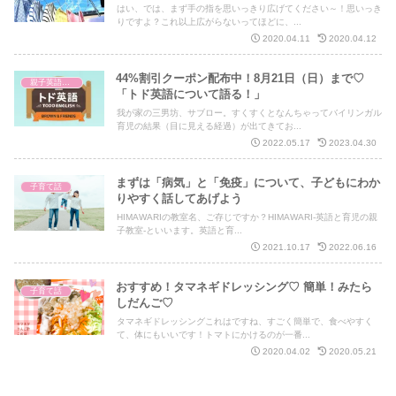
はい、では、まず手の指を思いっきり広げてください～！思いっき
りですよ？これ以上広がらないってほどに、...
2020.04.11
2020.04.12
44%割引クーポン配布中！8月21日（日）まで♡
親子英語レッスン
「トド英語について語る！」
我が家の三男坊、サブロー。すくすくとなんちゃってバイリンガル
育児の結果（目に見える経過）が出てきてお...
2022.05.17
2023.04.30
まずは「病気」と「免疫」について、子どもにわか
子育て話
りやすく話してあげよう
HIMAWARIの教室名、ご存じですか？HIMAWARI-英語と育児の親
子教室-といいます。英語と育...
2021.10.17
2022.06.16
おすすめ！タマネギドレッシング♡ 簡単！みたら
子育て話
しだんご♡
タマネギドレッシングこれはですね、すごく簡単で、食べやすく
て、体にもいいです！トマトにかけるのが一番...
2020.04.02
2020.05.21