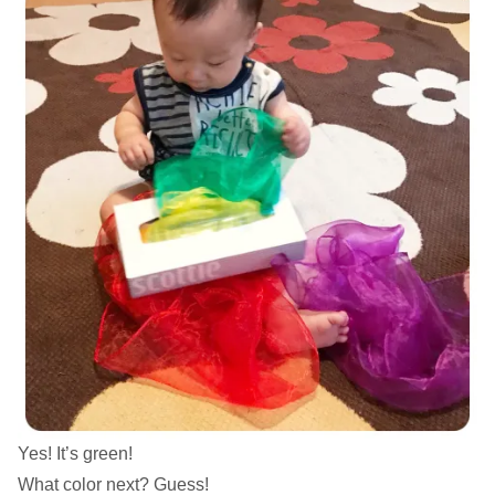
Yes! It’s green!
What color next? Guess!