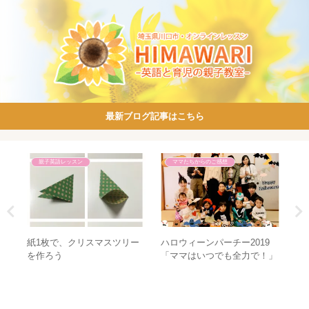
最新ブログ記事はこちら
子育て話
ママたちからのご感想
9
今の自分しか見えていない人
【ご感想】親からの読み聞か
離
！」
へ贈る言葉。
せは、子どもの一生の財産に
抜
なります。