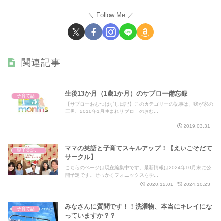
Follow Me
関連記事
生後13か月（1歳1か月）のサブロー備忘録
子育て話
【サブローおむつはずし日記】このカテゴリーの記事は、我が家の
三男、2018年1月生まれサブローのおむ...
2019.03.31
ママの英語と子育てスキルアップ！【えいごそだて
親子英語レッスン
サークル】
こちらのページは現在編集中です。最新情報は2024年10月末に公
開予定です。せっかくフォニックスを学...
2020.12.01
2024.10.23
みなさんに質問です！！洗濯物、本当にキレイにな
子育て話
っていますか？？