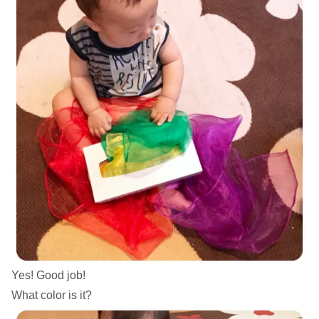
Yes! Good job!
What color is it?