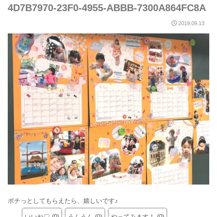
4D7B7970-23F0-4955-ABBB-7300A864FC8A
2019.09.13
ポチっとしてもらえたら、嬉しいです♪
いいね♡
(
0
)
うんうん
(
0
)
やってみます！
(
0
)