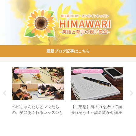
最新ブログ記事はこちら
親子英語レッスン
ママたちからのご感想
よ
ベビちゃんたちとママたち
【ご感想】肩の力を抜いて頑
【
う！
の、笑顔あふれるレッスンと
張れそう！～読み聞かせ講座
子
なりました～♪【ママの為の
～
中
子育て英会話サークル＠川口
市中央ふれあい館】