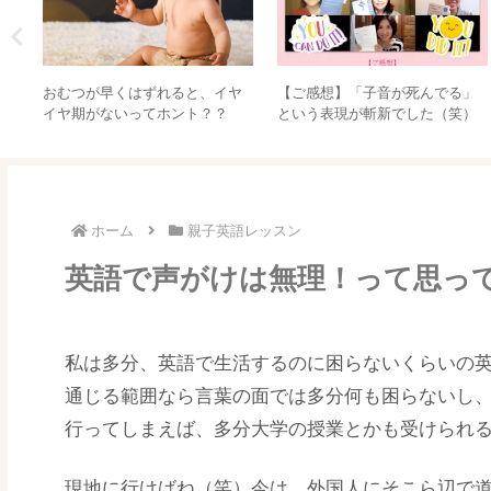
んで。
みなさん、おうちのお水はどう
お注射したくない！けど
してますか？我が家の必須アイ
て言っていいかわからな
テムはコレ！
へ…
ホーム
親子英語レッスン
英語で声がけは無理！って思っ
私は多分、英語で生活するのに困らないくらいの
通じる範囲なら言葉の面では多分何も困らないし
行ってしまえば、多分大学の授業とかも受けられ
現地に行けばね（笑）今は、外国人にそこら辺で道を