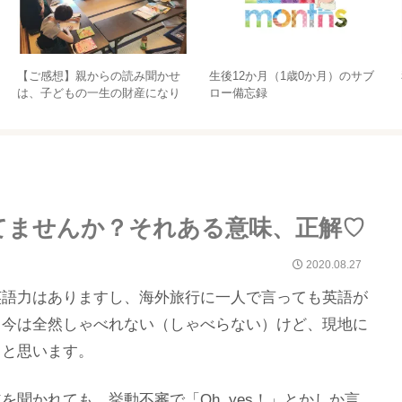
、なん
いざという時のために！備蓄と
親子英語で大事なことは…ト
い人
土鍋ごはんで、安定のおにぎり
ップ！
を♡
てませんか？それある意味、正解♡
2020.08.27
英語力はありますし、海外旅行に一人で言っても英語が
、今は全然しゃべれない（しゃべらない）けど、現地に
ると思います。
聞かれても、挙動不審で「Oh, yes！」とかしか言