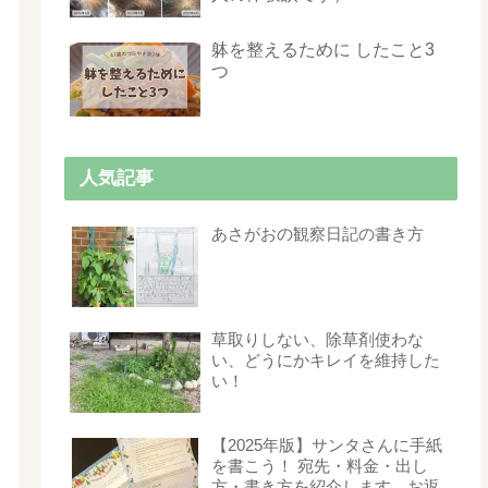
躰を整えるために したこと3
つ
人気記事
あさがおの観察日記の書き方
草取りしない、除草剤使わな
い、どうにかキレイを維持した
い！
【2025年版】サンタさんに手紙
を書こう！ 宛先・料金・出し
方・書き方を紹介します。お返