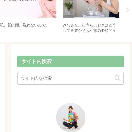
ラ
Go Away! Big Green Monsterで
ハロウィーン 英語 ゲーム＆アク
遊ぼ～！
ティビティ紹介 ーBINGO、Who
took a candy? 他ー
サイト内検索