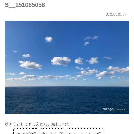
S__151085058
2023.01.07
ポチっとしてもらえたら、嬉しいです♪
いいね♡
(
0
)
うんうん
(
0
)
やってみます！
(
0
)