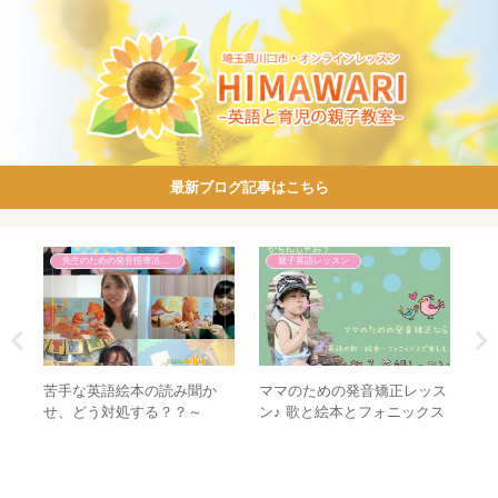
最新ブログ記事はこちら
先生のための発音指導法講座
親子英語レッスン
メ
苦手な英語絵本の読み聞か
ママのための発音矯正レッス
き
カフ
せ、どう対処する？？～
ン♪ 歌と絵本とフォニックス
WISH英語絵本音読倶楽部の
で楽しむ親子英語
場合～