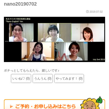
nano20190702
2019.07.02
ポチっとしてもらえたら、嬉しいです♪
いいね♡
(
0
)
うんうん
(
0
)
やってみます！
(
0
)