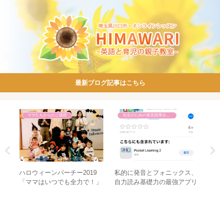
最新ブログ記事はこちら
ママたちからのご感想
先生のための発音指導法講座
んな
ハロウィーンパーチー2019
私的に発音とフォニックス、
英
「ママはいつでも全力で！」
自力読み基礎力の最強アプリ
っ
開催しました～♪
を紹介します♡
味