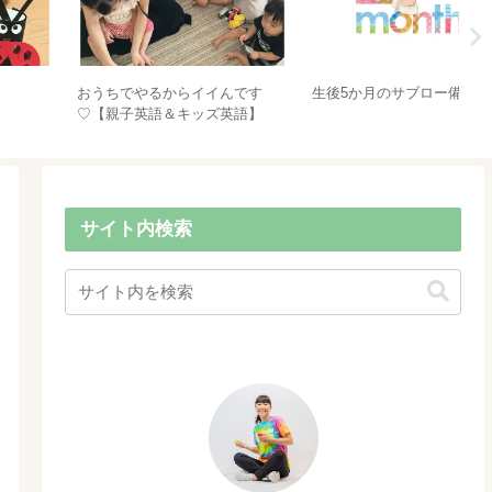
残2名様★土鍋で炊いたごはんde
ママの声がイチバン♡って思っ
英
ランチ会♪参加者募集！！
てる？？！ネイティブだからOK
ら
って思ってるー？？？！！
サイト内検索