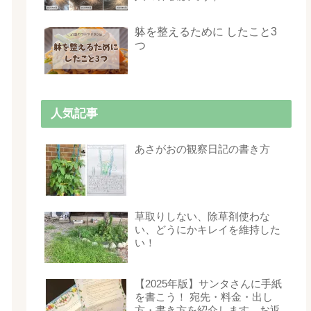
躰を整えるために したこと3
つ
人気記事
あさがおの観察日記の書き方
草取りしない、除草剤使わな
い、どうにかキレイを維持した
い！
【2025年版】サンタさんに手紙
を書こう！ 宛先・料金・出し
方・書き方を紹介します。お返