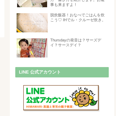
事も来ますよ！
脱炊飯器！おなべでごはんを炊
こう♡ IHでル・クルーゼ炊き。
Thursdayの発音は？サーズデ
イ？サースデイ？
LINE 公式アカウント