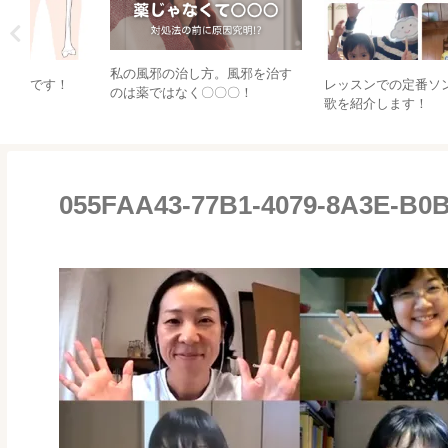
こ
てんとうむしクラフト！
おうちでやるからイイんです
♡【親子英語＆キッズ英語】
055FAA43-77B1-4079-8A3E-B0