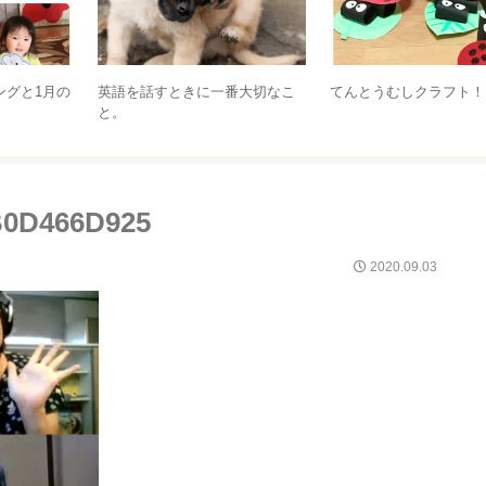
生後5か月のサブロー備忘録
1日に何度も「もしもしカメよ」
を歌う理由♡【ママカフェ 開催
レポ】
B0D466D925
2020.09.03