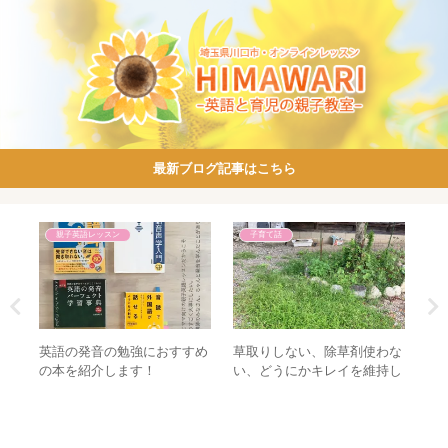
最新ブログ記事はこちら
親子英語レッスン
子育て話
すす
英語の発音の勉強におすすめ
草取りしない、除草剤使わな
6
の本を紹介します！
い、どうにかキレイを維持し
こ
たい！