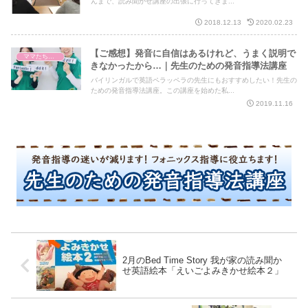
んまで、読み聞かせ講座の出張に行ってきま...
2018.12.13
2020.02.23
【ご感想】発音に自信はあるけれど、うまく説明で
ママたちからのご感想
きなかったから…｜先生のための発音指導法講座
バイリンガルで英語ペラッペラの先生にもおすすめしたい！先生の
ための発音指導法講座。この講座を始めた私...
2019.11.16
2月のBed Time Story 我が家の読み聞か
せ英語絵本「えいごよみきかせ絵本２」