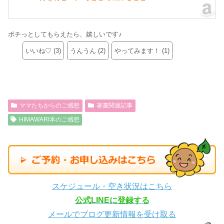
ポチっとしてもらえたら、嬉しいです♪
いいね♡
(
3
)
うんうん
(
2
)
やってみます！
(
1
)
ママたちからのご感想
著書関連記事
HIMAWARI本のご感想
スケジュール・空き状況はこちら
公式LINEに登録する
メールでブログ更新情報を受け取る