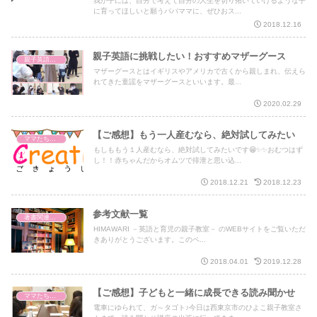
我が子には、自分で考えて自分の人生を切り拓いていけるような子
に育ってほしいと願うパパママに、ぜひおス...
2018.12.16
親子英語に挑戦したい！おすすめマザーグース
親子英語レッスン
マザーグースとはイギリスやアメリカで古くから親しまれ、伝えら
れてきた童謡をマザーグースといいます。最...
2020.02.29
【ご感想】もう一人産むなら、絶対試してみたい
ママたちからのご感想
もしももう１人産むなら、絶対試してみたいです😁✨✨おむつはず
し！！赤ちゃんだからオムツで排泄と思い込...
2018.12.21
2018.12.23
参考文献一覧
著書関連記事
HIMAWARI －英語と育児の親子教室－ のWEBサイトをご覧いただ
きありがとうございます。このペ...
2018.04.01
2019.12.28
【ご感想】子どもと一緒に成長できる読み聞かせ
ママたちからのご感想
電車にゆられて、ガ～タゴト♪今日は西東京市のひよこ親子教室さ