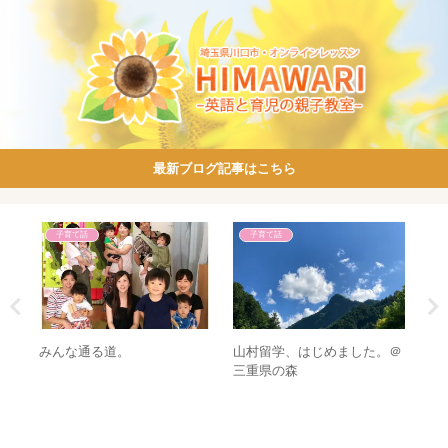
最新ブログ記事はこちら
子育て話
子育て話
ねっ
何
みんな通る道。
山村留学、はじめました。＠
決
三重県の森
も
る