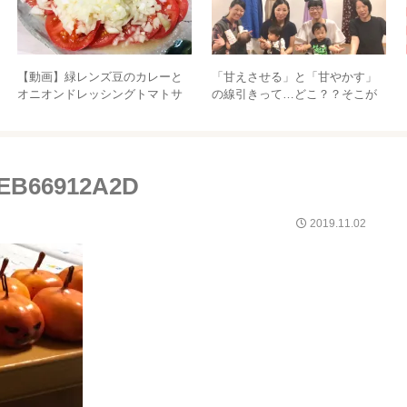
【動画】緑レンズ豆のカレーと
「甘えさせる」と「甘やかす」
オニオンドレッシングトマトサ
の線引きって…どこ？？そこが
ラダ
クリアになってスッキリ♡
1EB66912A2D
2019.11.02