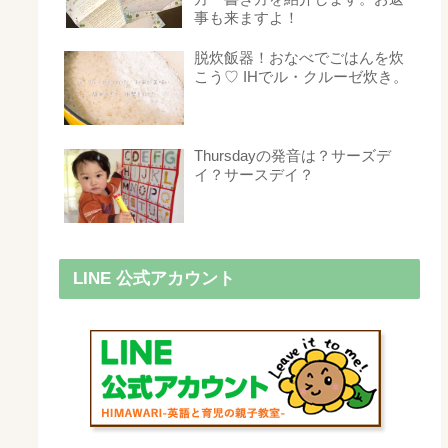
事も来ますよ！
脱炊飯器！おなべでごはんを炊
こう♡ IHでル・クルーゼ炊き。
Thursdayの発音は？サーズデ
イ？サースデイ？
LINE 公式アカウント