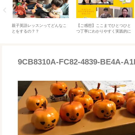
歳児
親子英語レッスンってどんなこ
【ご感想】ここまでひとつひと
とをするの？？
つ丁寧にわかりやすく実践的に
教えていただけたのは初めてで
した
9CB8310A-FC82-4839-BE4A-A