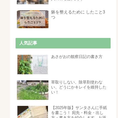
躰を整えるために したこと3
つ
人気記事
あさがおの観察日記の書き方
草取りしない、除草剤使わな
い、どうにかキレイを維持した
い！
【2025年版】サンタさんに手紙
を書こう！ 宛先・料金・出し
方・書き方を紹介します。お返