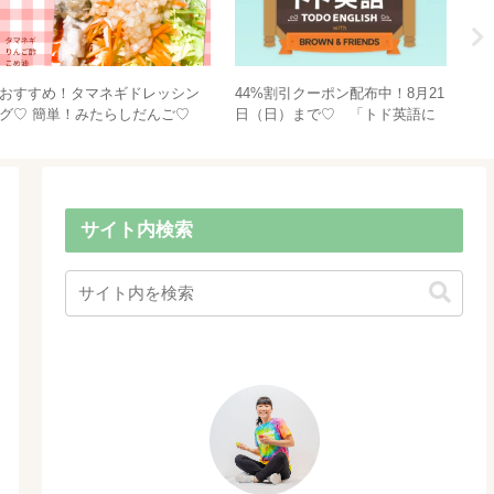
おすすめ！タマネギドレッシン
44%割引クーポン配布中！8月21
七
グ♡ 簡単！みたらしだんご♡
日（日）まで♡ 「トド英語に
語
ついて語る！」
サイト内検索