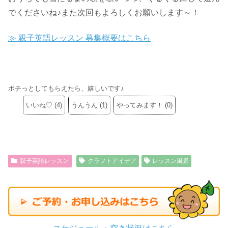
でくださいね♪また次回もよろしくお願いします～！
≫ 親子英語レッスン 募集概要はこちら
ポチっとしてもらえたら、嬉しいです♪
いいね♡
(
4
)
うんうん
(
1
)
やってみます！
(
0
)
親子英語レッスン
クラフトアイデア
レッスン風景