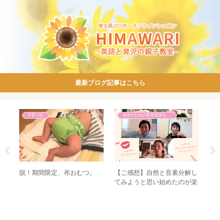
最新ブログ記事はこちら
子育て話
先生のための発音指導法講座
【ご感想】自然と音素分解し
を持
脱！期間限定、布おむつ。
【
てみようと思い始めたのが楽
嬉し
く
しく、発音は奥が深いと思い
た
ました！｜先生のための発音
指導法講座