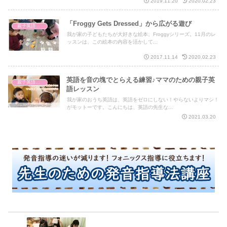
2019.11.20
2020.02.23
「Froggy Gets Dressed」から広がる遊び
親子英語レッスン
我が家の子どもたちが大好きな絵本、Froggyシリーズ。11月のレ
ッスンは、この絵本の内容を活かして...
2017.11.14
2020.02.23
英語を音の塊でとらえる練習♪ママのための親子英
親子英語レッスン
語レッスン
我が家のおうち英語は、英語をゼロにしない！やらないよりマシ！
がモットーです。こんにちは、英語の先生な...
2021.03.20