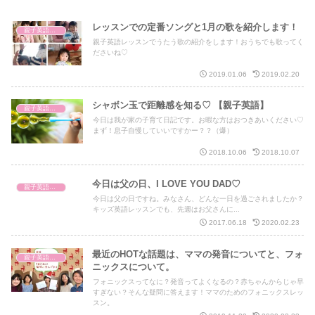
レッスンでの定番ソングと1月の歌を紹介します！
親子英語レッスン
親子英語レッスンでうたう歌の紹介をします！おうちでも歌ってく
ださいね♡
2019.01.06
2019.02.20
シャボン玉で距離感を知る♡ 【親子英語】
親子英語レッスン
今日は我が家の子育て日記です。お暇な方はおつきあいください♡
まず！息子自慢していいですかー？？（爆）
2018.10.06
2018.10.07
今日は父の日、I LOVE YOU DAD♡
親子英語レッスン
今日は父の日ですね。みなさん、どんな一日を過ごされましたか？
キッズ英語レッスンでも、先週はお父さんに...
2017.06.18
2020.02.23
最近のHOTな話題は、ママの発音についてと、フォ
親子英語レッスン
ニックスについて。
フォニックスってなに？発音ってよくなるの？赤ちゃんからじゃ早
すぎない？そんな疑問に答えます！ママのためのフォニックスレッ
スン。