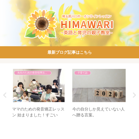
最新ブログ記事はこちら
先生のための発音指導法講座
子育て話
子育て話
の発音矯正レッス
今の自分しか見えていない人
2019年度 カレンダー
した！すごい
へ贈る言葉。
覧♡