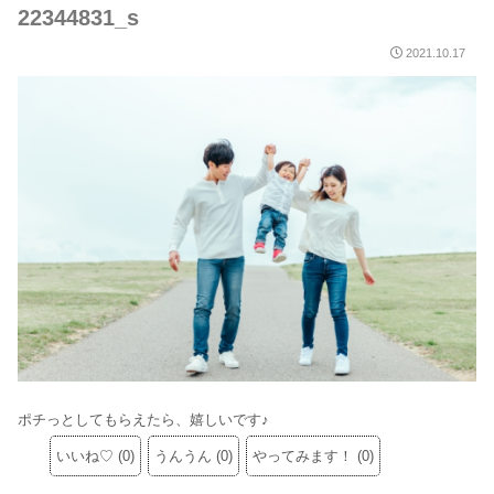
22344831_s
2021.10.17
ポチっとしてもらえたら、嬉しいです♪
いいね♡
(
0
)
うんうん
(
0
)
やってみます！
(
0
)