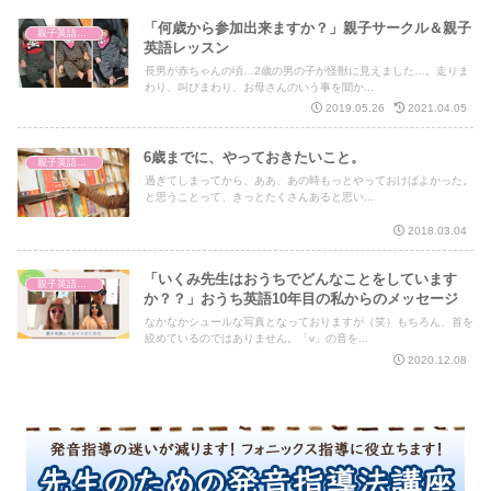
「何歳から参加出来ますか？」親子サークル＆親子
親子英語レッスン
英語レッスン
長男が赤ちゃんの頃…2歳の男の子が怪獣に見えました…。走りま
わり、叫びまわり、お母さんのいう事を聞か...
2019.05.26
2021.04.05
6歳までに、やっておきたいこと。
親子英語レッスン
過ぎてしまってから、ああ、あの時もっとやっておけばよかった。
と思うことって、きっとたくさんあると思い...
2018.03.04
「いくみ先生はおうちでどんなことをしています
親子英語レッスン
か？？」おうち英語10年目の私からのメッセージ
なかなかシュールな写真となっておりますが（笑）もちろん、首を
絞めているのではありません。「v」の音を...
2020.12.08