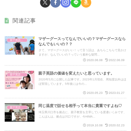
関連記事
マザーグースってなんでいいの？マザーグースなら
親子英語レッスン
なんでもいいの？？
さて、マザーグースがいい！って言う話は、あちらこちらで見かけ
ますが、なんでいいの？っていう素朴な疑問...
2020.06.08
2022.06.09
親子英語の価値を変えたいと思っています。
親子英語レッスン
2020年5月に公開した記事です。2023年1月現在、周知度以外はほ
ぼ実現しています。5年後には今の...
2020.05.23
2023.01.27
同じ温度で話せる相手って本当に貴重ですよね♡
親子英語レッスン
埼玉県川口市を拠点に、親子教室を主宰している渡邊いくみです、
こんばんは。拠点は川口ですが、今HIMA...
2019.10.08
2020.02.23