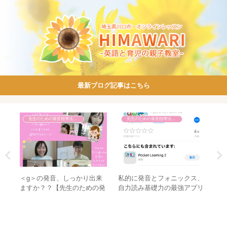
最新ブログ記事はこちら
先生のための発音指導法講座
先生のための発音指導法講座
発音
＜g＞の発音、しっかり出来
私的に発音とフォニックス、
お
ますか？？【先生のための発
自力読み基礎力の最強アプリ
ン
音指導法講座】
を紹介します♡
ご