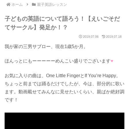
ホーム
親子英語レッスン
子どもの英語について語ろう！【えいごそだ
てサークル】発足か！？
2019.07.06
2019.07.18
我が家の三男サブロー、現在1歳5か月。
ほんっとにもーーーーーめんこい盛りでございます
♥
お気に入りの曲は、One Little FingerとIf You’re Happy。
ちょっと前までは踊るだけでしたが、今は、部分的に歌い
ます。動画載せてみんなに見せたいくらい、親ばか絶好調
です！