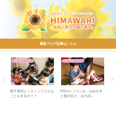
最新ブログ記事はこちら
子英語レッスン
親子英語レッスン
親子英語レッスン
のレッスンは、はみがき
これからの子どもたちに必要
HIMAWARI
の日と、父の日♪
な考える力と自己表現力を育
うなるの？0歳
てるために必要なのは、大人
して小学生に繋
からの〇〇〇〇。