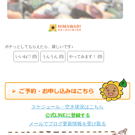
ポチっとしてもらえたら、嬉しいです♪
いいね♡
(
0
)
うんうん
(
0
)
やってみます！
(
0
)
スケジュール・空き状況はこちら
公式LINEに登録する
メールでブログ更新情報を受け取る