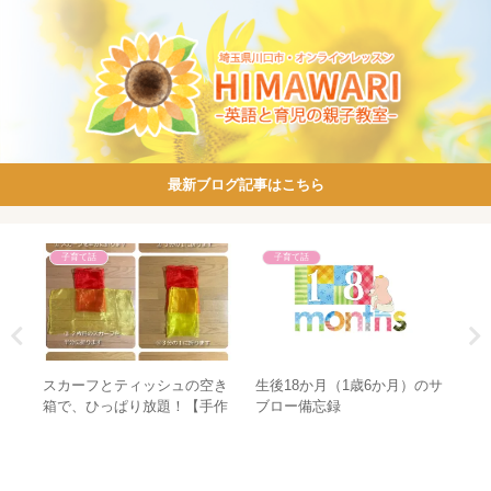
最新ブログ記事はこちら
子育て話
子育て話
先生
スカーフとティッシュの空き
生後18か月（1歳6か月）のサ
過
①】
箱で、ひっぱり放題！【手作
ブロー備忘録
白
りおもちゃ】
う