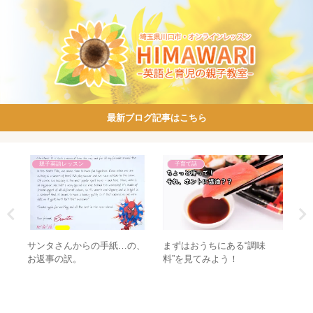
最新ブログ記事はこちら
親子英語レッスン
子育て話
航し
サンタさんからの手紙…の、
まずはおうちにある“調味
褒
お返事の訳。
料”を見てみよう！
も