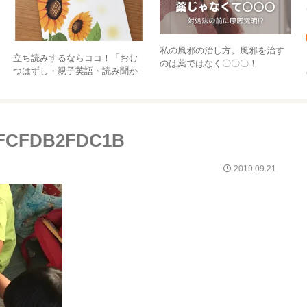
私の風邪の治し方。風邪を治す
立ち読みするならココ！「おむ
のは薬ではなく〇〇〇！
つはずし・親子英語・読み聞か
せ 子どもの生き方を育む”今”母
として出来ること」
EFCFDB2FDC1B
2019.09.21