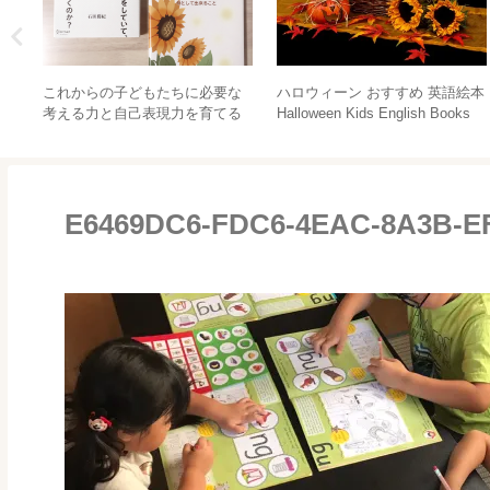
た
これからの子どもたちに必要な
ハロウィーン おすすめ 英語絵本
ま
考える力と自己表現力を育てる
Halloween Kids English Books
講
ために必要なのは、大人からの
〇〇〇〇。
E6469DC6-FDC6-4EAC-8A3B-