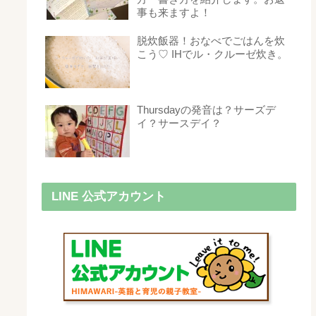
事も来ますよ！
脱炊飯器！おなべでごはんを炊
こう♡ IHでル・クルーゼ炊き。
Thursdayの発音は？サーズデ
イ？サースデイ？
LINE 公式アカウント