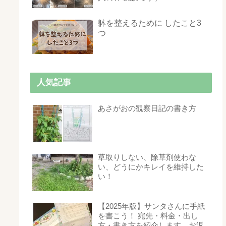
躰を整えるために したこと3
つ
人気記事
あさがおの観察日記の書き方
草取りしない、除草剤使わな
い、どうにかキレイを維持した
い！
【2025年版】サンタさんに手紙
を書こう！ 宛先・料金・出し
方・書き方を紹介します。お返