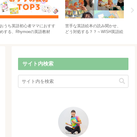
おうち英語初心者ママにおすす
苦手な英語絵本の読み聞かせ、
4
めする、Rhymoeの英語教材
どう対処する？？～WISH英語絵
て
TOP3！～英語の歌・絵本・フォ
本音読倶楽部の場合～
る
ニックス～
名
サイト内検索