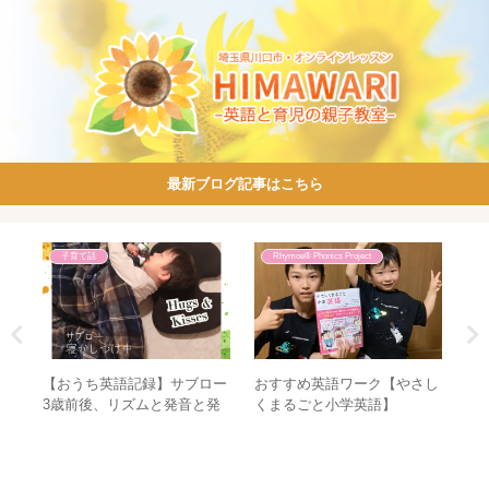
最新ブログ記事はこちら
子育て話
Rhymoe® Phonics Project
ス、
【おうち英語記録】サブロー
おすすめ英語ワーク【やさし
山
プリ
3歳前後、リズムと発音と発
くまるごと小学英語】
三
話と個性。