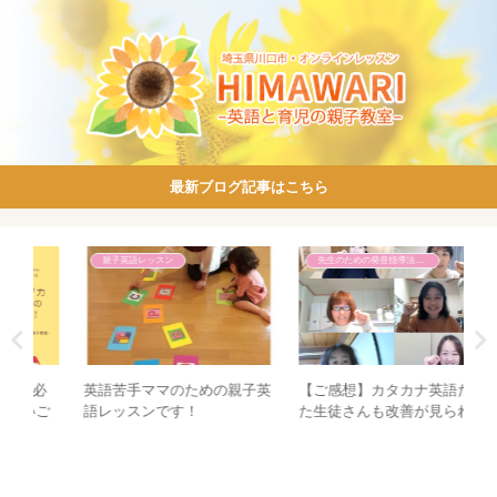
最新ブログ記事はこちら
親子英語レッスン
先生のための発音指導法講座
必
英語苦手ママのための親子英
【ご感想】カタカナ英語だっ
【
ご
語レッスンです！
た生徒さんも改善が見られて
仕
います｜先生のための発音指
の
導法講座①