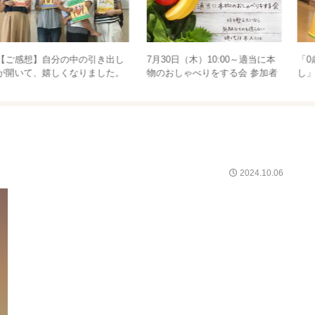
生後11か月のサブロー備忘録
全お母さんに読んで欲しい『子
どもをじょうぶにする食事は、
時間もお金も手間もかからな
い』幕内秀夫著
2024.10.06