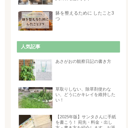
躰を整えるために したこと3
つ
人気記事
あさがおの観察日記の書き方
草取りしない、除草剤使わな
い、どうにかキレイを維持した
い！
【2025年版】サンタさんに手紙
を書こう！ 宛先・料金・出し
方・書き方を紹介します。お返