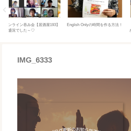
ず
安心してください。普通の風邪
生後5か月のサブロー備忘録
はうつらないし、うつせませ
ん。風邪は引くものなんです
よ。
IMG_6333