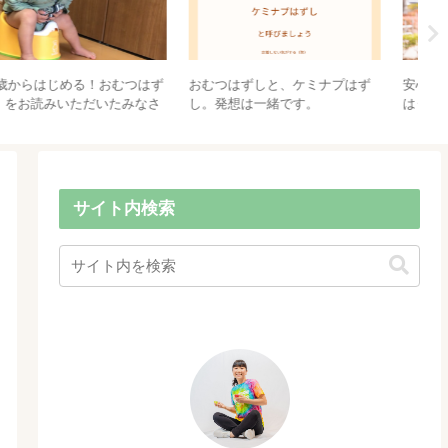
山暮らしで5キロ減ったお話し＠
おすすめ！タマネギドレッシン
【
山村留学番外編
グ♡ 簡単！みたらしだんご♡
だ
が
き
い
サイト内検索