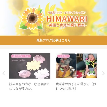
最新ブログ記事はこちら
親子英語レッスン
子育て話
した
読み書きの力が、なぜ会話力
我が家のおまるの選び方【お
お
につながるのか。
むつなし育児】
ー