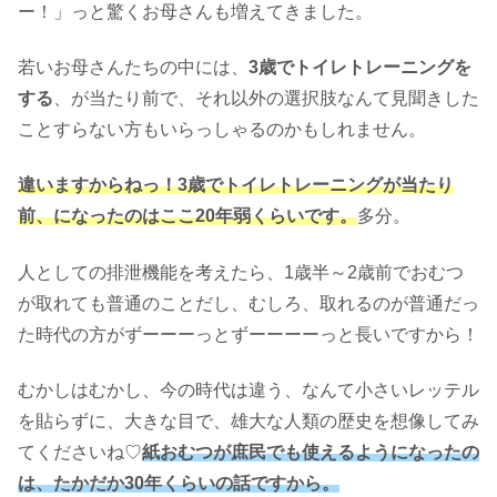
ー！」っと驚くお母さんも増えてきました。
若いお母さんたちの中には、
3歳でトイレトレーニングを
する
、が当たり前で、それ以外の選択肢なんて見聞きした
ことすらない方もいらっしゃるのかもしれません。
違いますからねっ！3歳でトイレトレーニングが当たり
前、になったのはここ20年弱くらいです。
多分。
人としての排泄機能を考えたら、1歳半～2歳前でおむつ
が取れても普通のことだし、むしろ、取れるのが普通だっ
た時代の方がずーーーっとずーーーーっと長いですから！
むかしはむかし、今の時代は違う、なんて小さいレッテル
を貼らずに、大きな目で、雄大な人類の歴史を想像してみ
てくださいね♡
紙おむつが庶民でも使えるようになったの
は、たかだか30年くらいの話ですから。