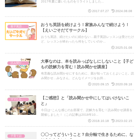
2017年夏に書いたものをリライトしました...
2017.07.27
2024.08.08
おうち英語を続けよう！家族みんなで続けよう！
親子英語レッスン
【えいごそだてサークル】
おうち英語、続けたいのに続かない…親子英語レッスンは受けたけ
ど、レッスンが終わったら何をしていいのか...
2025.01.08
大事なのは、本を読みっぱなしにしないこと【子ど
読み聞かせ講座
もの読解力を育む！読み聞かせ講座】
有意義な読み聞かせにするために、親が知っておくとよいこと。読
み聞かせ…みなさん、どんなイメージをお持...
2020.09.15
2020.09.18
【ご感想】と「読み聞かせ中にしてはいけないこ
ママたちからのご感想
と」
今日は↑こんな感じのお部屋で、読解力を育む！読み聞かせ講座を
開催しました！（この記事は2018年10...
2018.10.18
2023.02.15
〇〇ってどういうこと？自分軸で生きるために、な
子育て話