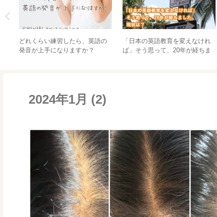
e
どれくらい練習したら、英語の
「日本の英語教育を変えなけれ
発音が上手になりますか？
ば」そう思って、20年が経ちま
した。現状は？
2024年1月 (2)