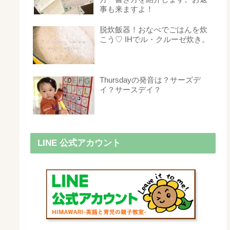
事も来ますよ！
脱炊飯器！おなべでごはんを炊
こう♡ IHでル・クルーゼ炊き。
Thursdayの発音は？サーズデ
イ？サースデイ？
LINE 公式アカウント