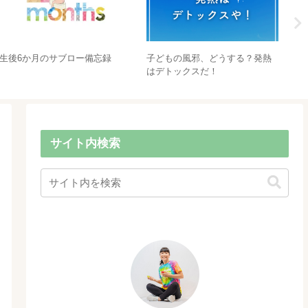
子どもの風邪、どうする？発熱
生後6か月のサブロー備忘録
あ
はデトックスだ！
た
サイト内検索