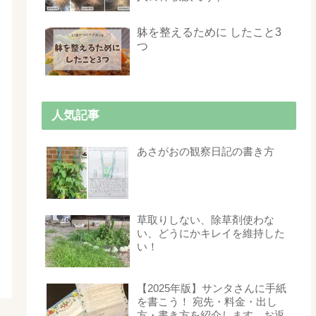
躰を整えるために したこと3
つ
人気記事
あさがおの観察日記の書き方
草取りしない、除草剤使わな
い、どうにかキレイを維持した
い！
【2025年版】サンタさんに手紙
を書こう！ 宛先・料金・出し
方・書き方を紹介します。お返