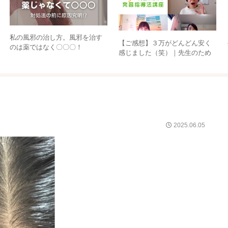
私の風邪の治し方。風邪を治す
【ご感想】３万がどんどん安く
のは薬ではなく〇〇〇！
感じました（笑）｜先生のため
の発音指導法講座①
2025.06.05