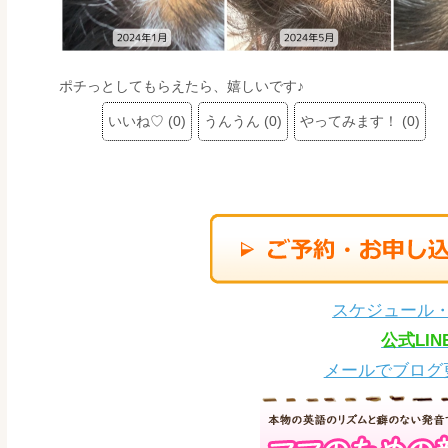
ポチっとしてもらえたら、嬉しいです♪
いいね♡
(
0
)
うんうん
(
0
)
やってみます！
(
0
)
スケジュール
公式LI
メールでブログ