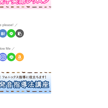
e please!
llow Me