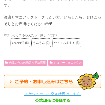
す。
渡邊とマニアックトークしたい方、いらしたら、ぜひこっ
そりとお声掛けください😚💖
ポチっとしてもらえたら、嬉しいです♪
いいね♡
(
6
)
うんうん
(
2
)
やってみます！
(
3
)
先生のための発音指導法講座
ジョリーフォニックス
スケジュール・空き状況はこちら
公式LINEに登録する