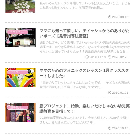
私がいろんなレッスンを通して、いっちばん伝えたいこと。子ども
に結果を期待しない。これ、英語育児の鉄則...
2020.08.15
ママにも知って欲しい。ティッシュからのありがた
先生のための発音指導法講座
いポーズ【発音指導法講座】
発音の仕方を、どう説明してよいかわからない英語の先生のための
講座です。自分は発音出来るけど、なんで生徒が出来ないのかわか
らない…と困っていませんか？？先生自身の発音力UPにもなるの
で、発音に自信がない先生にもおすすめの講座ですよ！
2019.11.13
2020.02.23
ママのためのフォニックスレッスン 1月クラススタ
ジョリーフォニックス
ートしました♪
「自分のリフレッシュタイムにしたくって😀」「子どもとの英語の
時間に活かしたくて😊」そんな感じでママた...
2019.01.21
新プロジェクト、始動。楽しいだけじゃない幼児英
親子英語レッスン
語教育を目指して！
2020年は変動の1年…らしいです。今年も残すところ3か月を切り
ました。みなさんにとってはどんな1年...
2020.10.13