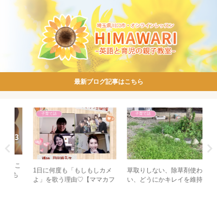
最新ブログ記事はこちら
子育て話
子育て話
たこ
1日に何度も「もしもしカメ
草取りしない、除草剤使わな
マ
も
よ」を歌う理由♡【ママカフ
い、どうにかキレイを維持し
♡
ェ 開催レポ】
たい！