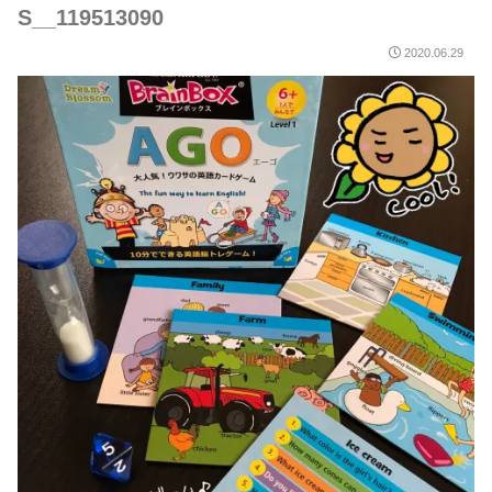
S__119513090
2020.06.29