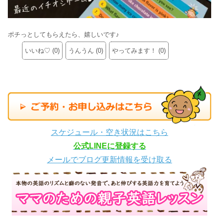
ポチっとしてもらえたら、嬉しいです♪
いいね♡
(
0
)
うんうん
(
0
)
やってみます！
(
0
)
スケジュール・空き状況はこちら
公式LINEに登録する
メールでブログ更新情報を受け取る