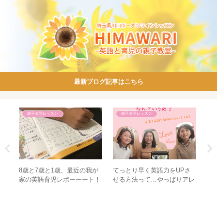
最新ブログ記事はこちら
親子英語レッスン
親子英語レッスン
間に
8歳と7歳と1歳、最近の我が
てっとり早く英語力をUPさ
Go 
人。
家の英語育児レポーーート！
せる方法って…やっぱりアレ
で
でしょ。【えいごそだてサー
クル】